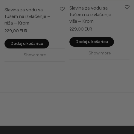
Slavina za vodu sa
Slavina za vodu sa
tušem na izvlačenje –
tušem na izvlačenje –
viša – Krom
niža – Krom
229,00
EUR
229,00
EUR
Dodaj u košaricu
Dodaj u košaricu
Show more
Show more