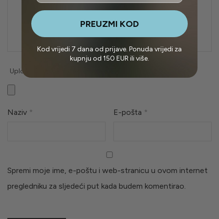
PREUZMI KOD
Kod vrijedi 7 dana od prijave. Ponuda vrijedi za
kupnju od 150 EUR ili više.
Upload up to 3 images or videos
Naziv
*
E-pošta
*
Spremi moje ime, e-poštu i web-stranicu u ovom internet
pregledniku za sljedeći put kada budem komentirao.