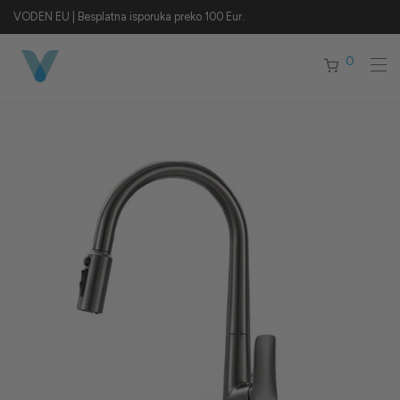
VODEN EU | Besplatna isporuka preko 100 Eur.
0