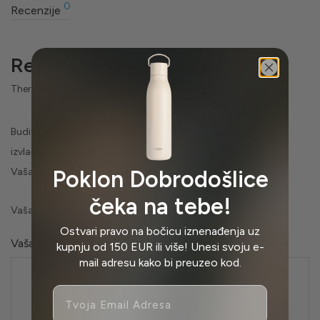
0
Recenzije
Recenzije
There are no reviews yet
Budite prvi koji će recenzirati “Slavina za vodu sa tušem na
izvlačenje – viša – Brušena”
Vaša adresa e-pošte neće biti objavljena.
Poklon Dobrodošlice
čeka na tebe!
Vaša ocjena
Ostvari pravo na bočicu iznenađenja uz
Vaša recenzija
*
kupnju od 150 EUR ili više! Unesi svoju e-
mail adresu kako bi preuzeo kod.
Email