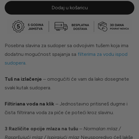
Dodaj u košaricu
Posebna slavina za sudoper sa odvojivim tušem koja ima
dodatnu mogućnost spajanja sa
filterima za vodu ispod
sudopera
.
Tuš na izlačenje
– omogućiti će vam da lako dosegnete
svaki kutak sudopera.
Filtiriana voda na klik
– Jednostavno pritisneš dugme i
čista filtrirana voda za piće će poteći kroz slavinu.
3 Različite opcije mlaza na tušu
–
Normalan mlaz /
Raspršujući mlaz / Ispirajući mlaz
Neusporedivo ćeš lakše