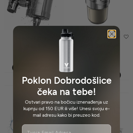
Beauty Filter za
Filter za tuš –
njegu lica
slavinu za kadu –
ružu tuša
69,00
EUR
85,00
EUR
Dodaj u košaricu
Dodaj u košaricu
Poklon Dobrodošlice
Show more
Show more
čeka na tebe!
Ostvari pravo na bočicu iznenađenja uz
kupnju od 150 EUR ili više! Unesi svoju e-
mail adresu kako bi preuzeo kod.
Email