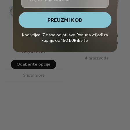
PREUZMI KOD
Voden tuš s
Zamjenski Filteri i
Kod vrijedi 7 dana od prijave. Ponuda vrijedi za
kupnju od 150 EUR ili više.
filterom
Aksesoari za Tuš i
Umivaonik
69,00
EUR
4 proizvoda
Ovaj
Odaberite opcije
proizvod
Show more
ima
više
varijanti.
Opcije
se
mogu
odabrati