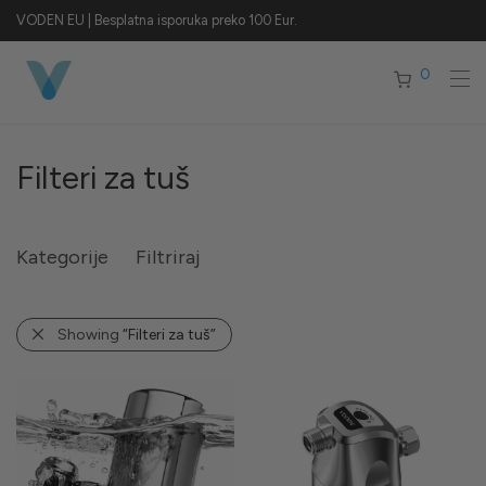
VODEN EU | Besplatna isporuka preko 100 Eur.
0
Filteri za tuš
Kategorije
Filtriraj
Showing
“Filteri za tuš”