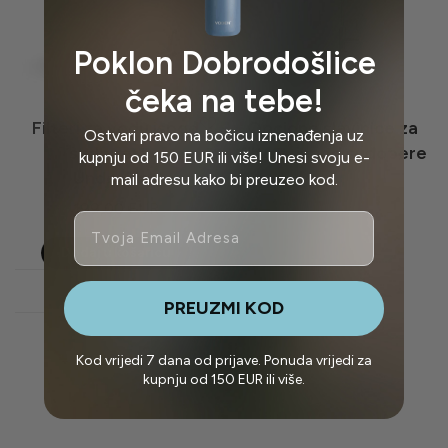
Poklon Dobrodošlice
čeka na tebe!
Filteri za vodu ispod
Opcione slavinice za
Ostvari pravo na bočicu iznenađenja uz
sudopera –
filtere ispod sudopere
kupnju od 150 EUR ili više! Unesi svoju e-
UnderSink
mail adresu kako bi preuzeo kod.
2 proizvoda
199,00
EUR
Email
Dodaj u košaricu
Show more
PREUZMI KOD
Kod vrijedi 7 dana od prijave. Ponuda vrijedi za
kupnju od 150 EUR ili više.