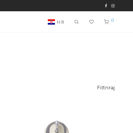
0
HR
Filtriraj