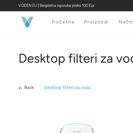
VODEN EU | Besplatna isporuka preko 100 Eur.
Početna
Proizvodi
Način
Desktop filteri za v
Back
Desktop filteri za vodu