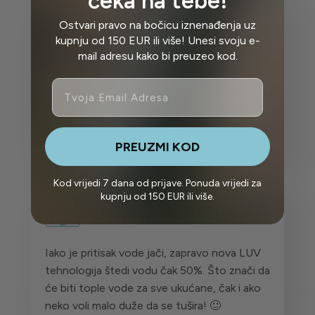
čeka na tebe!
Olakšanje simptoma
Ostvari pravo na bočicu iznenađenja uz
kožnih oboljenja preko
kupnju od 150 EUR ili više! Unesi svoju e-
90%
mail adresu kako bi preuzeo kod.
Email
Veliki broj klijenata koji imaju probleme sa
ekcemima, dermatititsima i drugim kožnim
oboljenjima je prijavilo drastično poboljšanje
simptoma.
PREUZMI KOD
Kod vrijedi 7 dana od prijave. Ponuda vrijedi za
kupnju od 150 EUR ili više.
Ušteda vode do 50%
Iako je pritisak vode jači, zapravo nova LUV
tehnologija štedi vodu čak 50%. Što znači da
će biti tople vode za sve ukućane, čak i ako
neko voli malo duže da se tušira! 🙂