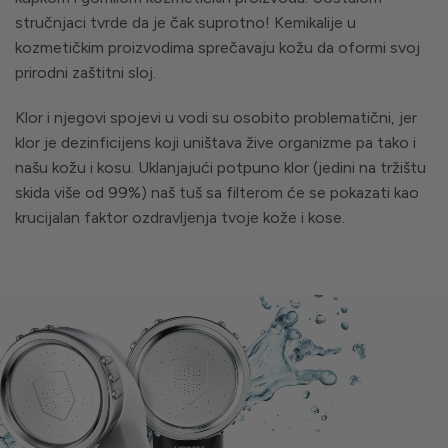
stručnjaci tvrde da je čak suprotno! Kemikalije u
kozmetičkim proizvodima sprečavaju kožu da oformi svoj
prirodni zaštitni sloj.
Klor i njegovi spojevi u vodi su osobito problematični, jer
klor je dezinficijens koji uništava žive organizme pa tako i
našu kožu i kosu. Uklanjajući potpuno klor (jedini na tržištu
skida više od 99%) naš tuš sa filterom će se pokazati kao
krucijalan faktor ozdravljenja tvoje kože i kose.