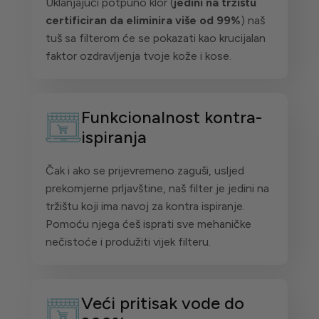
Uklanjajući potpuno klor (
jedini na tržištu
certificiran da eliminira više od 99%
) naš
tuš sa filterom će se pokazati kao krucijalan
faktor ozdravljenja tvoje kože i kose.
Funkcionalnost kontra-
ispiranja
Čak i ako se prijevremeno zaguši, usljed
prekomjerne prljavštine, naš filter je jedini na
tržištu koji ima navoj za kontra ispiranje.
Pomoću njega ćeš isprati sve mehaničke
nečistoće i produžiti vijek filteru.
Veći pritisak vode do