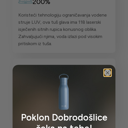
200%
Koristeći tehnologiju ograničavanja vodene
struje LUV, ova tuš glava ima 118 laserski
isječenih sitnih rupica konusnog oblika.
Zahvaljujući njima, voda izlazi pod visokim
pritiskom iz tuša.
4X dugotrajniji filter od
konkurentskih
Rekordni kapacitet filtera od 30000l će
osigurati da ga mijenjate samo jednom u 6
do 8 mjeseci za razliku od drugih na tržištu
koji jedva traju 2 mjeseca
Poklon Dobrodošlice