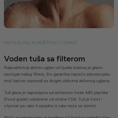
MATERIJALI KORIŠTENI U IZRADI
Voden tuša sa filterom
Najkvalitetniji aktivni ugljen od ljuske kokosa je glavni
sastojak našeg filtera, što garantira najveću adsorpcijsku
moć kad se usporedi sa drugim oblicima aktivnog ugljena.
Tuš glava je napravljena od ektremno tvrde ABS plastike
(Food grade) odobrene od strane FDA. Tuš je čvrst i
otporan pa i ako ti ispadne iz ruke neće se slomiti.
Ploča sa mlaznicama je izrađena od čvrstog nehrđajućeg