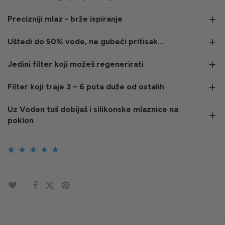
Precizniji mlaz - brže ispiranje
Uštedi do 50% vode, ne gubeći pritisak...
Jedini filter koji možeš regenerirati
Filter koji traje 3 – 6 puta duže od ostalih
Uz Voden tuš dobijaš i silikonske mlaznice na
poklon
Korisničke
137
ocjene:
4.88
od
ukupno 5 (
korisnika)