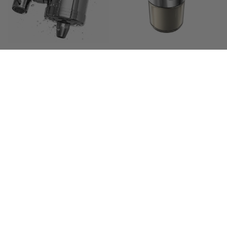
Beauty Filter za njegu
Filter za tuš – slavinu za
lica
kadu – ružu tuša
69,00
EUR
85,00
EUR
Praćenje narudžbe
Kontakt +385 95 2099 991