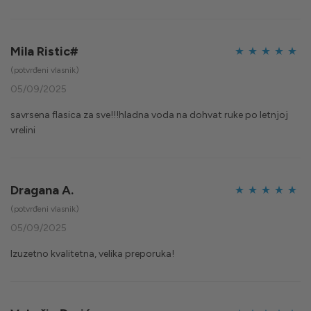
Mila Ristic#
Ocijenjeno
5
(potvrđeni vlasnik)
od 5
05/09/2025
savrsena flasica za sve!!!hladna voda na dohvat ruke po letnjoj
vrelini
Dragana A.
Ocijenjeno
5
(potvrđeni vlasnik)
od 5
05/09/2025
Izuzetno kvalitetna, velika preporuka!