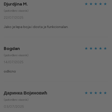
Djurdjina M.
Ocijenjeno
5
(potvrđeni vlasnik)
od 5
22/07/2025
Jako je lepa boja i dosta je funkcionalan.
Bogdan
Ocijenjeno
5
(potvrđeni vlasnik)
od 5
14/07/2025
odlicno
Даринка Војиновић
Ocijenjeno
5
(potvrđeni vlasnik)
od 5
03/07/2025