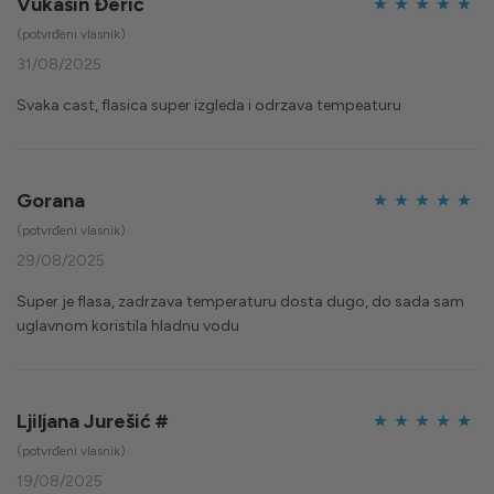
Vukašin Đerić
Ocijenjeno
5
(potvrđeni vlasnik)
od 5
31/08/2025
Svaka cast, flasica super izgleda i odrzava tempeaturu
Gorana
Ocijenjeno
5
(potvrđeni vlasnik)
od 5
29/08/2025
Super je flasa, zadrzava temperaturu dosta dugo, do sada sam
uglavnom koristila hladnu vodu
Ljiljana Jurešić #
Ocijenjeno
5
(potvrđeni vlasnik)
od 5
19/08/2025