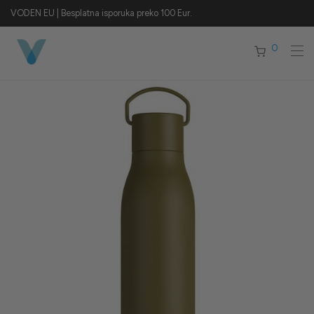
VODEN EU | Besplatna isporuka preko 100 Eur.
0