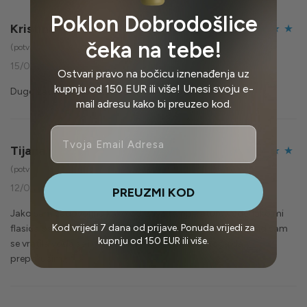
Poklon Dobrodošlice
Kristina P.
čeka na tebe!
Ocijenjeno
5
(potvrđeni vlasnik)
od 5
15/08/2025
Ostvari pravo na bočicu iznenađenja uz
kupnju od 150 EUR ili više! Unesi svoju e-
Dugo zadržava vodu svežom i lako se pere
mail adresu kako bi preuzeo kod.
Email
Tijana
Ocijenjeno
5
(potvrđeni vlasnik)
od 5
12/08/2025
PREUZMI KOD
Jako sam zadovoljna kako odrzava temperaturu vode. Iako mi
Kod vrijedi 7 dana od prijave. Ponuda vrijedi za
flasica ostala u kolima na par sati na preko 30 stepeni, kad sam
kupnju od 150 EUR ili više.
se vratila voda se i dalje nije ugrejala. Zaista mogu da
preporucim.