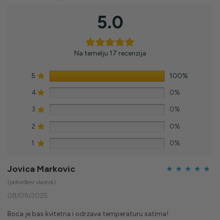
5.0
Na temelju 17 recenzija
5
100%
4
0%
3
0%
2
0%
1
0%
Jovica Markovic
Ocijenjeno
5
(potvrđeni vlasnik)
od 5
08/09/2025
Boca je bas kvitetna i odrzava temperaturu satima!