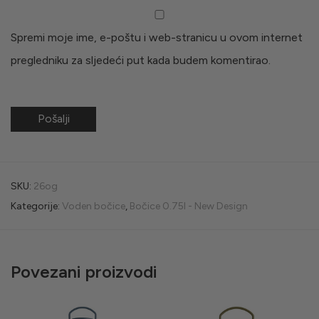
Spremi moje ime, e-poštu i web-stranicu u ovom internet
pregledniku za sljedeći put kada budem komentirao.
SKU:
26og
Kategorije:
Voden bočice
,
Bočice 0.75l - New Design
Povezani proizvodi