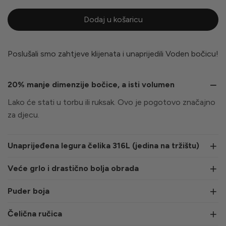
Dodaj u košaricu
Poslušali smo zahtjeve klijenata i unaprijedili Voden bočicu!
20% manje dimenzije bočice, a isti volumen
Lako će stati u torbu ili ruksak. Ovo je pogotovo značajno
za djecu.
Unaprijeđena legura čelika 316L (jedina na tržištu)
Veće grlo i drastično bolja obrada
Puder boja
Čelična ručica