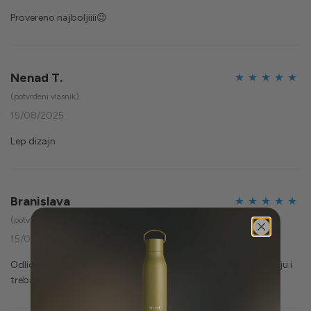
Provereno najboljiiii😉
Nenad T.
Ocijenjeno
5
(potvrđeni vlasnik)
od 5
15/08/2025
Lep dizajn
Branislava
Ocijenjeno
5
(potvrđeni vlasnik)
od 5
15/08/2025
Odlicna i zgodna za put, izlet, plazu kad god sam duze napolju i
treba mi veca kolicina vode ili sejka. Pun pogodak