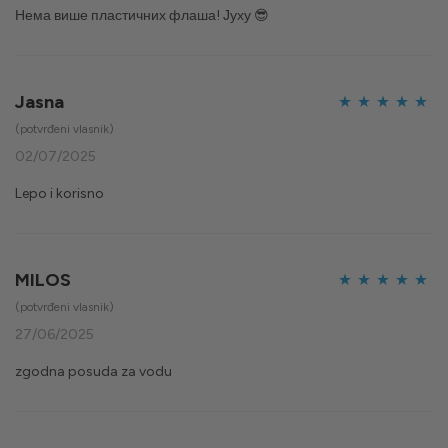
Нема више пластичних флаша! Јуху 😎
Jasna
Ocijenjeno
5
(potvrđeni vlasnik)
od 5
02/07/2025
Lepo i korisno
MILOS
Ocijenjeno
5
(potvrđeni vlasnik)
od 5
27/06/2025
zgodna posuda za vodu