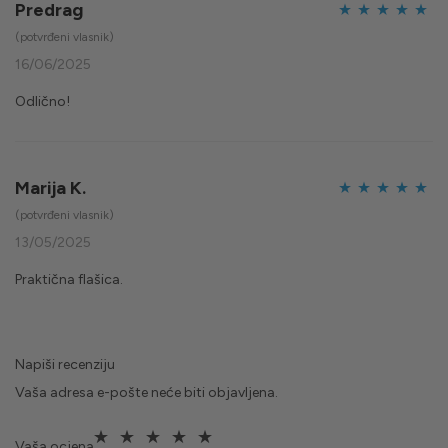
Predrag
Ocijenjeno
5
(potvrđeni vlasnik)
od 5
16/06/2025
Odlično!
Marija K.
Ocijenjeno
5
(potvrđeni vlasnik)
od 5
13/05/2025
Praktična flašica.
Napiši recenziju
Vaša adresa e-pošte neće biti objavljena.
Vaša ocjena