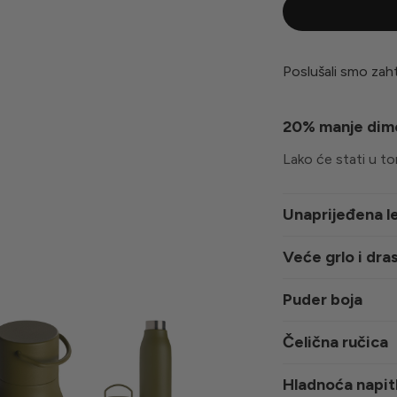
Poslušali smo zaht
20% manje dime
Lako će stati u to
Unaprijeđena le
Veće grlo i dra
Puder boja
Čelična ručica
Hladnoća napit