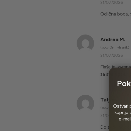
21/07/2026
Odlična boca,
Andrea M.
(potvrđeni vlasnik)
21/07/2026
Flaša je izvrsn
za sve Voden pr
Pok
Tatjana
Ostvari 
(potvrđeni vlasnik)
kupnju o
31/07/2025
e-mai
Do sada najbol