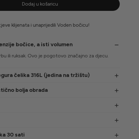
Dodaj u košaricu
jeve klijenata i unaprijedili Voden bočicu!
nzije bočice, a isti volumen
rbu ili ruksak. Ovo je pogotovo značajno za djecu.
gura čelika 316L (jedina na tržištu)
stično bolja obrada
ka 30 sati