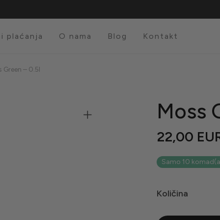
i plaćanja
O nama
Blog
Kontakt
 Green – 0.5l
Moss G
22,00
EU
Samo 10 komad(a) 
Količina