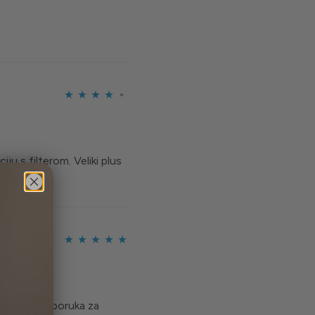
od 5
Ocijenjeno
4
od 5
ju s filterom. Veliki plus
Ocijenjeno
5
od 5
 satima.Preporuka za