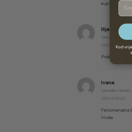
Email
kupovinu!
Ilija Krtinic
(potvrđeni vlasnik)
29/05/2025
Kod vrij
z
Praktično i kva
Ivana
(potvrđeni vlasnik)
09/04/2025
Fenomenalna boj
Hvala