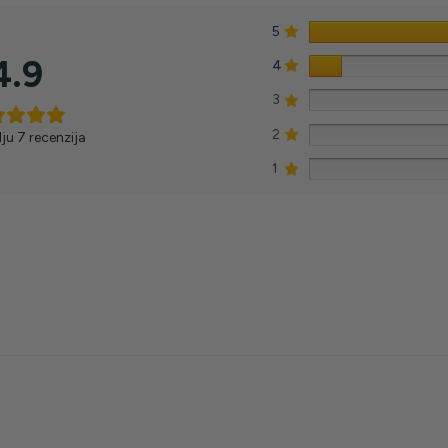
5
4.9
4
3
2
ju 7 recenzija
1