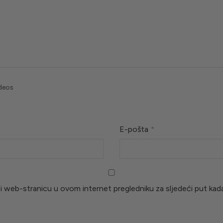
ideos
E-pošta
*
i web-stranicu u ovom internet pregledniku za sljedeći put ka