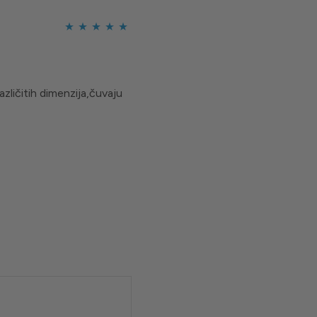
Ocijenjeno
5
od 5
azličitih dimenzija,čuvaju