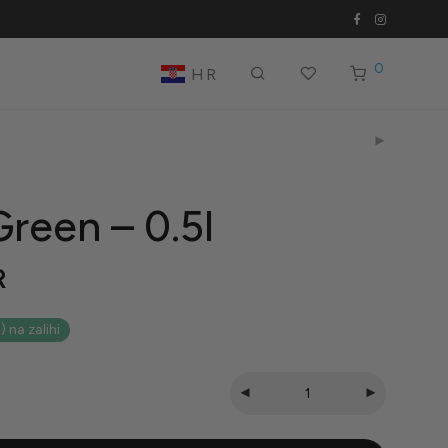
0
HR
reen – 0.5l
R
na zalihi