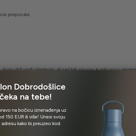
 sve preporuke
a, dugo drži vodu hladnom, ali sad bih sigurno kupila novu generaci
oizvode, kvaliteta i dizajn odlični! 🥰
lon Dobrodošlice
čeka na tebe!
pravo na bočicu iznenađenja uz
d 150 EUR ili više! Unesi svoju
l adresu kako bi preuzeo kod.
ji termos koji sam imala jer održava toplotu odnosno hladnoću