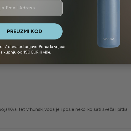
PREUZMI KOD
edi 7 dana od prijave. Ponuda vrijedi
a kupnju od 150 EUR ili više.
litetno
a!Kvalitet vrhunski,voda je i posle nekoliko sati sveža i pitka.