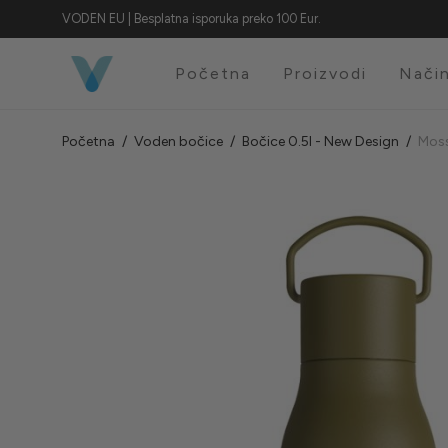
VODEN EU | Besplatna isporuka preko 100 Eur.
Početna
Proizvodi
Način
Početna
/
Voden bočice
/
Bočice 0.5l - New Design
/
Moss