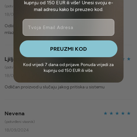
kupnju od 150 EUR ili više! Unesi svoju e-
Ocijenjeno
5
(potvrđeni vlasnik)
mail adresu kako bi preuzeo kod.
od 5
18/09/2024
Email
Odlična kontrola jačine mlaza tuša zahvaljujući silikonskim
mlaznicama
PREUZMI KOD
Ljiljana M.
Kod vrijedi 7 dana od prijave. Ponuda vrijedi za
Ocijenjeno
5
(potvrđeni vlasnik)
kupnju od 150 EUR ili više.
od 5
18/09/2024
Odličan proizvod u slučaju jakog pritiska u sistemu
Nevena
Ocijenjeno
5
(potvrđeni vlasnik)
od 5
18/09/2024