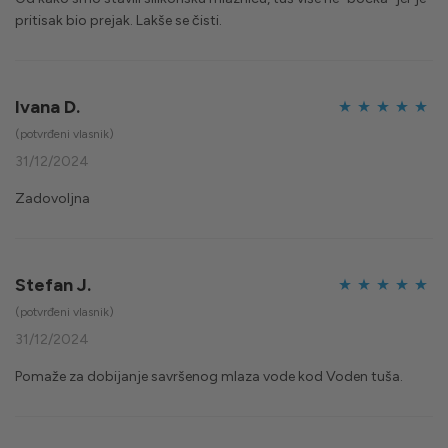
pritisak bio prejak. Lakše se čisti.
Ivana D.
Ocijenjeno
5
(potvrđeni vlasnik)
od 5
31/12/2024
Zadovoljna
Stefan J.
Ocijenjeno
5
(potvrđeni vlasnik)
od 5
31/12/2024
Pomaže za dobijanje savršenog mlaza vode kod Voden tuša.