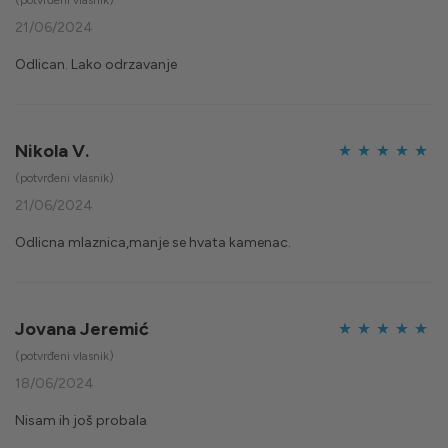
(potvrđeni vlasnik)
od 5
21/06/2024
Odlican. Lako odrzavanje
Nikola V.
Ocijenjeno
5
(potvrđeni vlasnik)
od 5
21/06/2024
Odlicna mlaznica,manje se hvata kamenac.
Jovana Jeremić
Ocijenjeno
5
(potvrđeni vlasnik)
od 5
18/06/2024
Nisam ih još probala