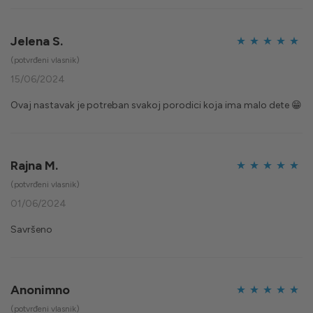
Jelena S.
Ocijenjeno
5
(potvrđeni vlasnik)
od 5
15/06/2024
Ovaj nastavak je potreban svakoj porodici koja ima malo dete 😁
Rajna M.
Ocijenjeno
5
(potvrđeni vlasnik)
od 5
01/06/2024
Savršeno
Anonimno
Ocijenjeno
5
(potvrđeni vlasnik)