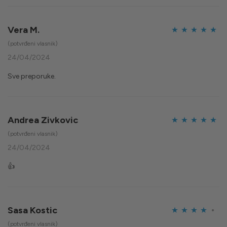
Vera M.
Ocijenjeno
5
(potvrđeni vlasnik)
od 5
24/04/2024
Sve preporuke.
Andrea Zivkovic
Ocijenjeno
5
(potvrđeni vlasnik)
od 5
24/04/2024
👍
Sasa Kostic
Ocijenjeno
(potvrđeni vlasnik)