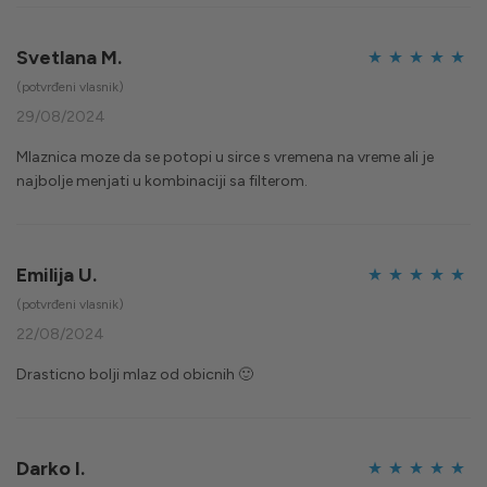
Svetlana M.
Ocijenjeno
5
(potvrđeni vlasnik)
od 5
29/08/2024
Mlaznica moze da se potopi u sirce s vremena na vreme ali je
najbolje menjati u kombinaciji sa filterom.
Emilija U.
Ocijenjeno
5
(potvrđeni vlasnik)
od 5
22/08/2024
Drasticno bolji mlaz od obicnih 🙂
Darko I.