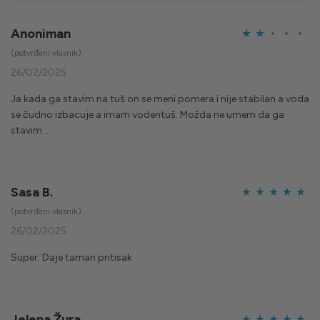
Anoniman
Ocijenjeno
(potvrđeni vlasnik)
2
od
26/02/2025
5
Ja kada ga stavim na tuš on se meni pomera i nije stabilan a voda
se čudno izbacuje a imam vodentuš. Možda ne umem da ga
stavim….
Sasa B.
Ocijenjeno
5
(potvrđeni vlasnik)
od 5
26/02/2025
Super. Daje taman pritisak
Jelena Žura