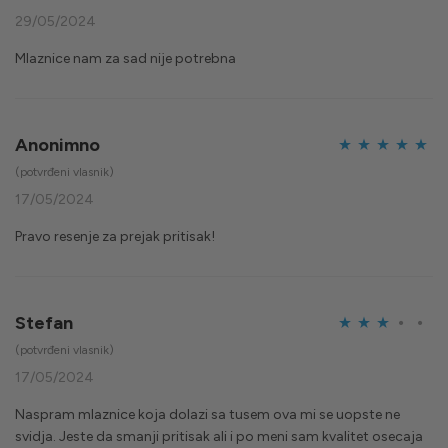
od 5
29/05/2024
Mlaznice nam za sad nije potrebna
Anonimno
Ocijenjeno
5
(potvrđeni vlasnik)
od 5
17/05/2024
Pravo resenje za prejak pritisak!
Stefan
Ocijenjeno
(potvrđeni vlasnik)
3
od 5
17/05/2024
Naspram mlaznice koja dolazi sa tusem ova mi se uopste ne
svidja. Jeste da smanji pritisak ali i po meni sam kvalitet osecaja