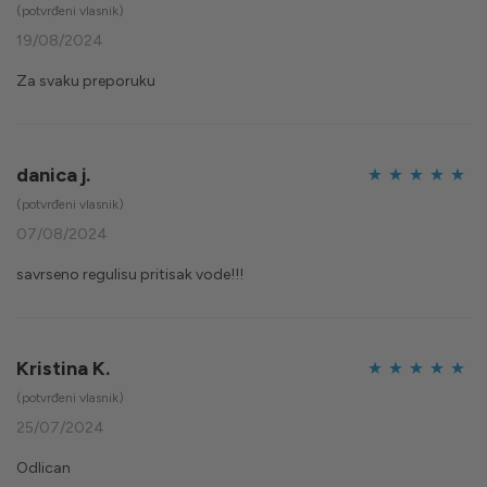
Ocijenjeno
5
(potvrđeni vlasnik)
od 5
19/08/2024
Za svaku preporuku
danica j.
Ocijenjeno
5
(potvrđeni vlasnik)
od 5
07/08/2024
savrseno regulisu pritisak vode!!!
Kristina K.
Ocijenjeno
5
(potvrđeni vlasnik)
od 5
25/07/2024
Odlican