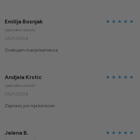
Emilija Bosnjak
Ocijenjeno
5
(potvrđeni vlasnik)
od 5
05/11/2024
Ocekujem manje kamenca
Andjela Krstic
Ocijenjeno
5
(potvrđeni vlasnik)
od 5
05/11/2024
Zapravo jos nije koriscen
Jelena B.