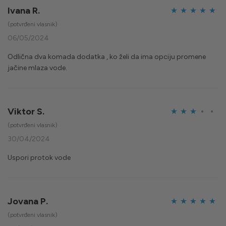
Ivana R.
Ocijenjeno
5
(potvrđeni vlasnik)
od 5
06/05/2024
Odlična dva komada dodatka , ko želi da ima opciju promene
jačine mlaza vode.
Viktor S.
Ocijenjeno
(potvrđeni vlasnik)
3
od 5
30/04/2024
Uspori protok vode
Jovana P.
Ocijenjeno
5
(potvrđeni vlasnik)