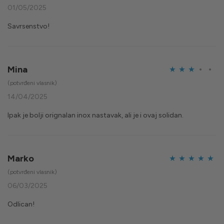
od 5
01/05/2025
Savrsenstvo!
Mina
Ocijenjeno
(potvrđeni vlasnik)
3
od 5
14/04/2025
Ipak je bolji orignalan inox nastavak, ali je i ovaj solidan.
Marko
Ocijenjeno
5
(potvrđeni vlasnik)
od 5
06/03/2025
Odlican!