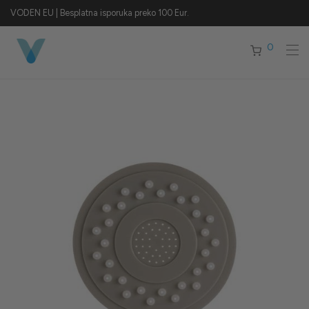
VODEN EU | Besplatna isporuka preko 100 Eur.
0