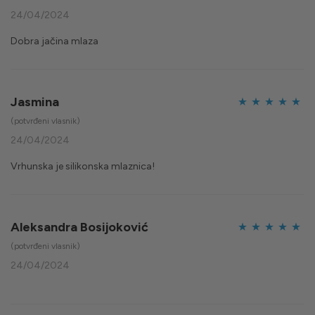
4
od 5
24/04/2024
Dobra jačina mlaza
Jasmina
Ocijenjeno
5
(potvrđeni vlasnik)
od 5
24/04/2024
Vrhunska je silikonska mlaznica!
Aleksandra Bosijoković
Ocijenjeno
5
(potvrđeni vlasnik)
od 5
24/04/2024