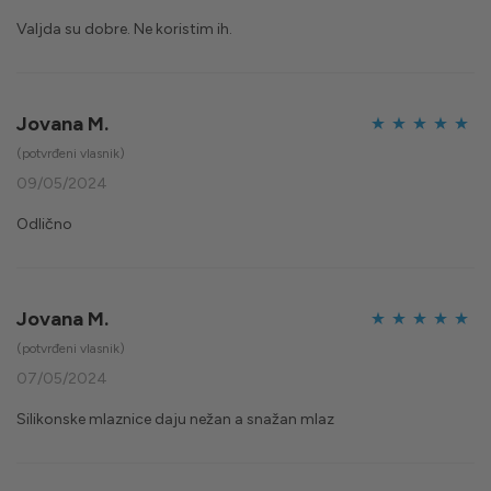
Valjda su dobre. Ne koristim ih.
Jovana M.
Ocijenjeno
5
(potvrđeni vlasnik)
od 5
09/05/2024
Odlično
Jovana M.
Ocijenjeno
5
(potvrđeni vlasnik)
od 5
07/05/2024
Silikonske mlaznice daju nežan a snažan mlaz