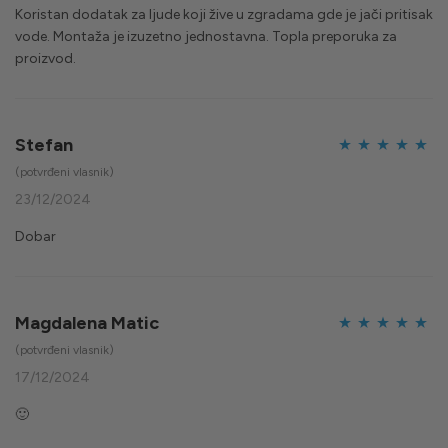
Koristan dodatak za ljude koji žive u zgradama gde je jači pritisak
vode. Montaža je izuzetno jednostavna. Topla preporuka za
proizvod.
Stefan
Ocijenjeno
5
(potvrđeni vlasnik)
od 5
23/12/2024
Dobar
Magdalena Matic
Ocijenjeno
5
(potvrđeni vlasnik)
od 5
17/12/2024
🙂