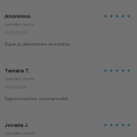
Anonimno
Ocijenjeno
5
(potvrđeni vlasnik)
od 5
15/12/2024
Super je, jednostavno se montira
Tamara T.
Ocijenjeno
5
(potvrđeni vlasnik)
od 5
11/12/2024
Sjajna stvarčica- sve preporuke!
Jovana J.
Ocijenjeno
5
(potvrđeni vlasnik)