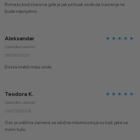
Pomazu kod stanova gde je jak pritisak vode da tusiranje ne
bude neprijatno.
Aleksandar
Ocijenjeno
5
(potvrđeni vlasnik)
od 5
18/09/2024
Dosta mekši mlaz vode.
Teodora K.
Ocijenjeno
5
(potvrđeni vlasnik)
od 5
04/09/2024
Ovo je odlična zamena za obične mlaznice koje su baš jake na
mom tušu