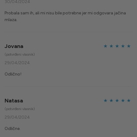
od 5
30/04/2024
Probala sam ih, ali mi nisu bile potrebne jer mi odgovara jačina
mlaza.
Jovana
Ocijenjeno
5
(potvrđeni vlasnik)
od 5
29/04/2024
Odlično!
Natasa
Ocijenjeno
5
(potvrđeni vlasnik)
od 5
29/04/2024
Odlične.