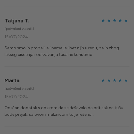
Tatjana T.
Ocijenjeno
5
(potvrđeni vlasnik)
od 5
15/07/2024
Samo smo ih probali, ali nama je i bez njih u redu, pa ih zbog
lakseg ciscenja i odrzavanja tusa ne koristimo
Marta
Ocijenjeno
5
(potvrđeni vlasnik)
od 5
15/07/2024
Odličan dodatak s obzirom da se dešavalo da pritisak na tušu
bude prejak, sa ovom malznicom to je rešeno…