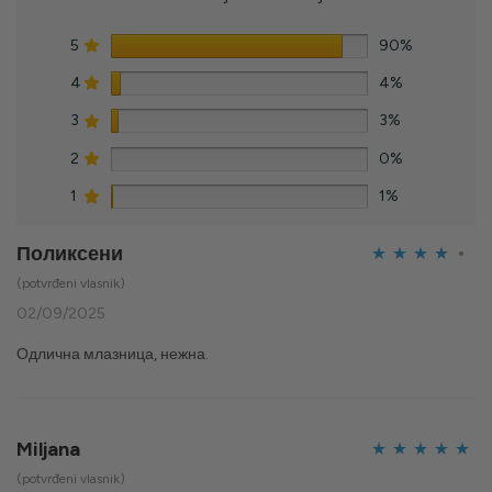
5
90%
4
4%
3
3%
2
0%
1
1%
Поликсени
Ocijenjeno
(potvrđeni vlasnik)
4
od 5
02/09/2025
Одлична млазница, нежна.
Miljana
Ocijenjeno
5
(potvrđeni vlasnik)