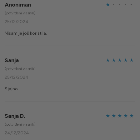
Anoniman
Ocijenjeno
(potvrđeni vlasnik)
1
25/12/2024
od
Nisam je još koristila.
5
Sanja
Ocijenjeno
5
(potvrđeni vlasnik)
od 5
25/12/2024
Sjajno
Sanja D.
Ocijenjeno
5
(potvrđeni vlasnik)
od 5
24/12/2024