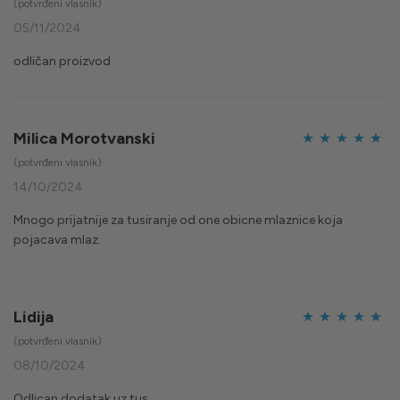
Ocijenjeno
5
(potvrđeni vlasnik)
od 5
05/11/2024
odličan proizvod
Milica Morotvanski
Ocijenjeno
5
(potvrđeni vlasnik)
od 5
14/10/2024
Mnogo prijatnije za tusiranje od one obicne mlaznice koja
pojacava mlaz.
Lidija
Ocijenjeno
5
(potvrđeni vlasnik)
od 5
08/10/2024
Odlican dodatak uz tus