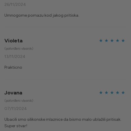
od 5
26/11/2024
Umnogome pomazu kod jakog pritiska.
Violeta
Ocijenjeno
5
(potvrđeni vlasnik)
od 5
13/11/2024
Prakticno
Jovana
Ocijenjeno
5
(potvrđeni vlasnik)
od 5
07/11/2024
Ubacili smo silikonske mlaznice da bismo malo ublažili pritisak.
Super stvar!