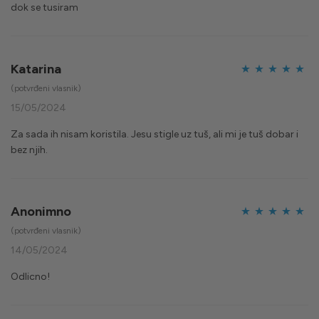
dok se tusiram
Katarina
Ocijenjeno
5
(potvrđeni vlasnik)
od 5
15/05/2024
Za sada ih nisam koristila. Jesu stigle uz tuš, ali mi je tuš dobar i
bez njih.
Anonimno
Ocijenjeno
5
(potvrđeni vlasnik)
od 5
14/05/2024
Odlicno!