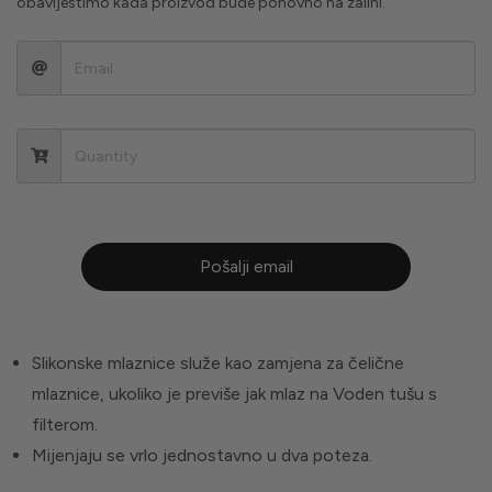
obavijestimo kada proizvod bude ponovno na zalihi.
Pošalji email
Slikonske mlaznice služe kao zamjena za čelične
mlaznice, ukoliko je previše jak mlaz na Voden tušu s
filterom.
Mijenjaju se vrlo jednostavno u dva poteza.