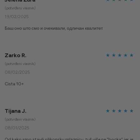
Ocijenjeno
5
(potvrđeni vlasnik)
od 5
19/02/2025
Баш оно што смо и очекивали, одличан квалитет
Zarko R.
Ocijenjeno
5
(potvrđeni vlasnik)
od 5
08/02/2025
Cista 10+
Tijana J.
Ocijenjeno
5
(potvrđeni vlasnik)
od 5
08/01/2025
Od kako smo stavili silikonsku mlaznicu, tuš više ne “bocka” jer je