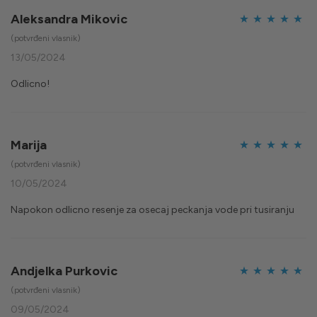
Aleksandra Mikovic
Ocijenjeno
5
(potvrđeni vlasnik)
od 5
13/05/2024
Odlicno!
Marija
Ocijenjeno
5
(potvrđeni vlasnik)
od 5
10/05/2024
Napokon odlicno resenje za osecaj peckanja vode pri tusiranju
Andjelka Purkovic
Ocijenjeno
5
(potvrđeni vlasnik)
od 5
09/05/2024