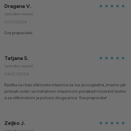
Dragana V.
Ocijenjeno
5
(potvrđeni vlasnik)
od 5
11/07/2024
Sve preporuke!
Tatjana S.
Ocijenjeno
5
(potvrđeni vlasnik)
od 5
04/07/2024
Razlika sa i bez silikonske mlaznice za tus je ocigledna, imamo jak
pritisak vode i sa metalnom mlaznicom ponekad moze biti bolno
a sa silikonskom je potuno druga prica. Sve preporuke!
Zeljko J.
Ocijenjeno
5