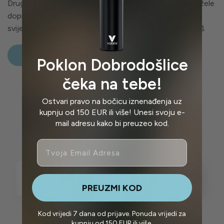
Drugi dio VODEN® tima čine mladi i energični ljudi koji žele
doprinijeti poboljšanju života običnih ljudi i podizanju
svijesti o štetnosti jednokratne plastike na ljude i okoliš.
Saznaj više o nama
Poklon Dobrodošlice
čeka na tebe!
Ostvari pravo na bočicu iznenađenja uz
kupnju od 150 EUR ili više! Unesi svoju e-
mail adresu kako bi preuzeo kod.
Email
PREUZMI KOD
Kod vrijedi 7 dana od prijave. Ponuda vrijedi za
kupnju od 150 EUR ili više.