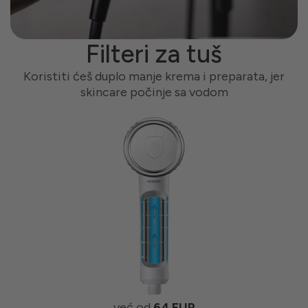
Filteri za tuš
,
Koristiti ćeš duplo manje krema i preparata, jer
skincare počinje sa vodom
već od
64 EUR